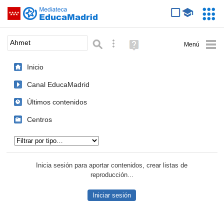
Mediateca de EducaMadrid
Saltar navegación
Servic
Educa
Palabra o frase:
Búsqueda avanzada
Ayuda
(en
ventana
Inicio
nueva)
Canal EducaMadrid
Últimos contenidos
Centros
Tipo de contenido:
Inicia sesión para aportar contenidos, crear listas de
reproducción...
Iniciar sesión