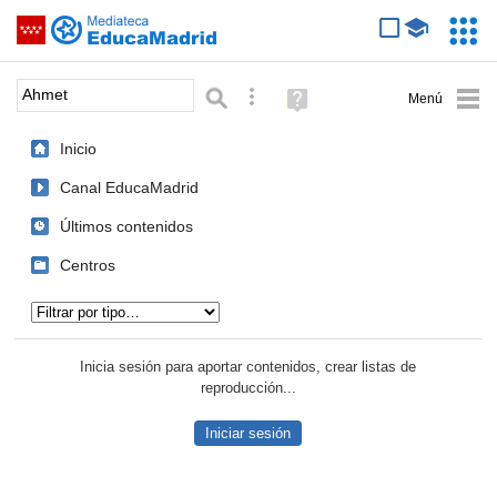
Mediateca de EducaMadrid
Saltar navegación
Servic
Educa
Palabra o frase:
Búsqueda avanzada
Ayuda
(en
ventana
Inicio
nueva)
Canal EducaMadrid
Últimos contenidos
Centros
Tipo de contenido:
Inicia sesión para aportar contenidos, crear listas de
reproducción...
Iniciar sesión