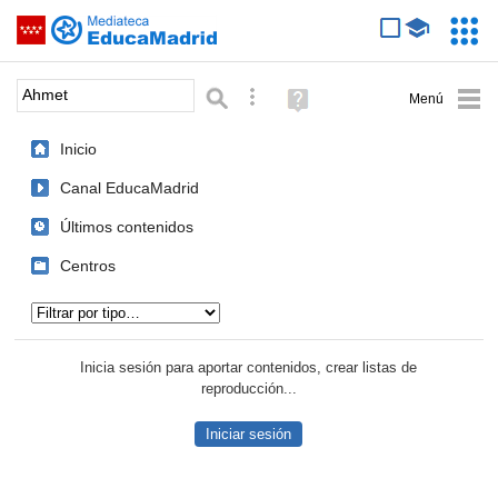
Mediateca de EducaMadrid
Saltar navegación
Servic
Educa
Palabra o frase:
Búsqueda avanzada
Ayuda
(en
ventana
Inicio
nueva)
Canal EducaMadrid
Últimos contenidos
Centros
Tipo de contenido:
Inicia sesión para aportar contenidos, crear listas de
reproducción...
Iniciar sesión