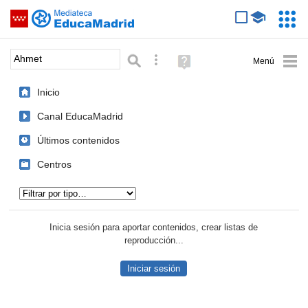
Mediateca de EducaMadrid
Saltar navegación
Servic
Educa
Palabra o frase:
Búsqueda avanzada
Ayuda
(en
ventana
Inicio
nueva)
Canal EducaMadrid
Últimos contenidos
Centros
Tipo de contenido:
Inicia sesión para aportar contenidos, crear listas de
reproducción...
Iniciar sesión