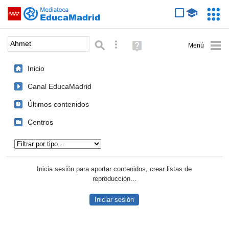
Mediateca de EducaMadrid
Saltar navegación
Servic
Educa
Palabra o frase:
Búsqueda avanzada
Ayuda
(en
ventana
Inicio
nueva)
Canal EducaMadrid
Últimos contenidos
Centros
Tipo de contenido:
Inicia sesión para aportar contenidos, crear listas de
reproducción...
Iniciar sesión