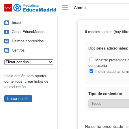
Mediateca de EducaMadrid
Saltar navegación
Palabra o frase:
Inicio
Canal EducaMadrid
0
medios totales (hay filtr
Resultados de:
Últimos contenidos
Opciones adicionales:
Centros
Tipo de contenido:
Mostrar protegidos 
contraseña
Incluir palabras simi
Inicia sesión para aportar
contenidos, crear listas de
reproducción...
Tipo de contenido:
Iniciar sesión
No se ha encontrado ni