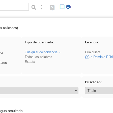
Búsqueda avanzada
Ayuda
(en
ventana
nueva)
os aplicados)
 Ahmet
Tipo de búsqueda:
Licencia:
Cualquier coincidencia
Cualquiera
por
Todas las palabras
CC
o Dominio Públ
Exacta
lares
Buscar en:
ngún resultado.