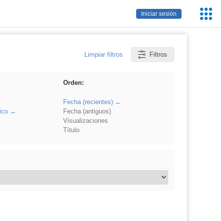
Servic
Iniciar sesión
Educa
Limpiar filtros
Filtros
Orden:
Fecha (recientes)
ico
Fecha (antiguos)
Visualizaciones
Título