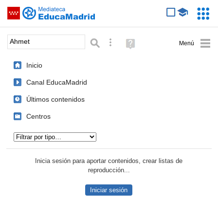
Mediateca de EducaMadrid
Saltar navegación
Servic
Educa
Palabra o frase:
Búsqueda avanzada
Ayuda
(en
ventana
Inicio
nueva)
Canal EducaMadrid
Últimos contenidos
Centros
Tipo de contenido:
Inicia sesión para aportar contenidos, crear listas de
reproducción...
Iniciar sesión