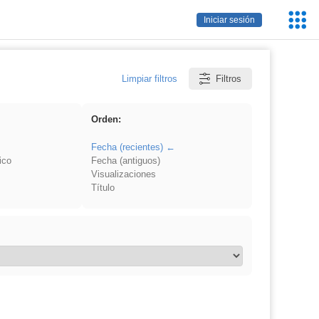
Servic
Iniciar sesión
Educa
Limpiar filtros
Filtros
Orden:
Fecha (recientes)
ico
Fecha (antiguos)
Visualizaciones
Título