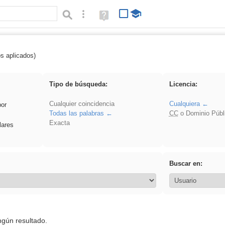
Búsqueda avanzada
Ayuda
(en
ventana
nueva)
os aplicados)
 Ahmet
Tipo de búsqueda:
Licencia:
Cualquier coincidencia
Cualquiera
por
Todas las palabras
CC
o Dominio Públ
Exacta
lares
Buscar en:
ngún resultado.