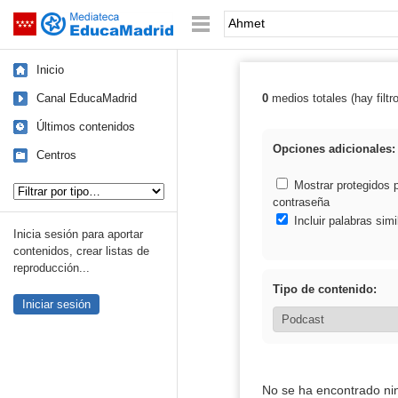
Mediateca de EducaMadrid
Saltar navegación
Palabra o frase:
Inicio
Canal EducaMadrid
0
medios totales (hay filtr
Resultados de:
Últimos contenidos
Opciones adicionales:
Centros
Tipo de contenido:
Mostrar protegidos 
contraseña
Incluir palabras simi
Inicia sesión para aportar
contenidos, crear listas de
reproducción...
Tipo de contenido:
Iniciar sesión
No se ha encontrado ni