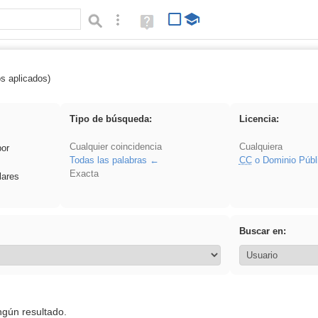
Búsqueda avanzada
Ayuda
(en
ventana
nueva)
os aplicados)
 Ahmet
Tipo de búsqueda:
Licencia:
Cualquier coincidencia
Cualquiera
por
Todas las palabras
CC
o Dominio Públ
Exacta
lares
Buscar en:
ngún resultado.