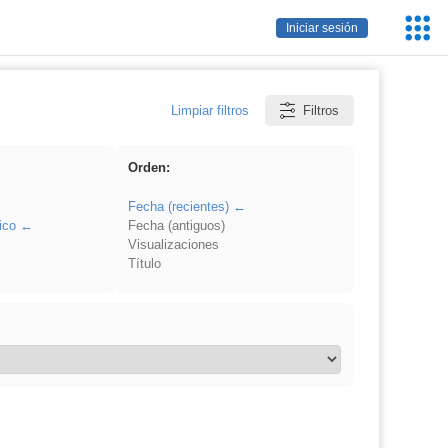
Servic
Iniciar sesión
Educa
Limpiar filtros
Filtros
Orden:
Fecha (recientes)
ico
Fecha (antiguos)
Visualizaciones
Título