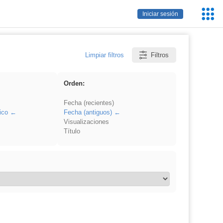
Servic
Iniciar sesión
Educa
Limpiar filtros
Filtros
Orden:
Fecha (recientes)
ico
Fecha (antiguos)
Visualizaciones
Título