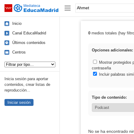
Mediateca de EducaMadrid
Saltar navegación
Palabra o frase:
Inicio
Canal EducaMadrid
0
medios totales (hay filtr
Resultados de:
Últimos contenidos
Opciones adicionales:
Centros
Tipo de contenido:
Mostrar protegidos 
contraseña
Incluir palabras simi
Inicia sesión para aportar
contenidos, crear listas de
reproducción...
Tipo de contenido:
Iniciar sesión
No se ha encontrado ni