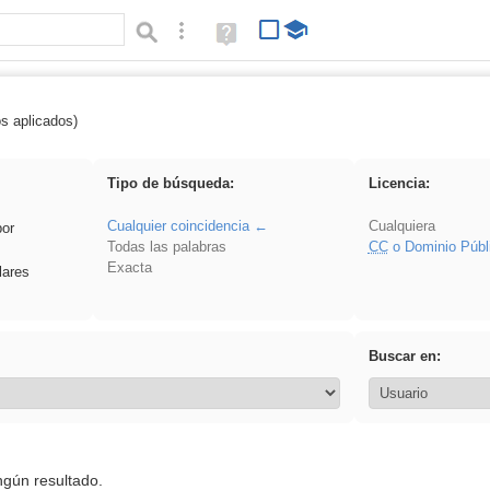
Búsqueda avanzada
Ayuda
(en
ventana
nueva)
os aplicados)
 Ahmet
Tipo de búsqueda:
Licencia:
Cualquier coincidencia
Cualquiera
por
Todas las palabras
CC
o Dominio Públ
Exacta
lares
Buscar en:
ngún resultado.