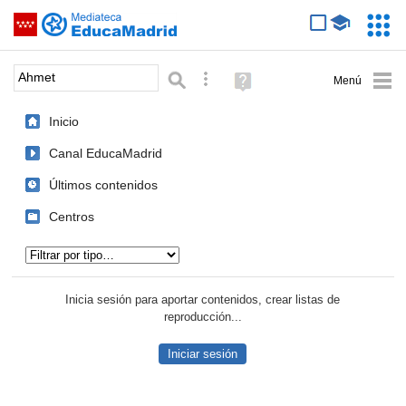
Mediateca de EducaMadrid
Saltar navegación
Servic
Educa
Palabra o frase:
Búsqueda avanzada
Ayuda
(en
ventana
Inicio
nueva)
Canal EducaMadrid
Últimos contenidos
Centros
Tipo de contenido:
Inicia sesión para aportar contenidos, crear listas de
reproducción...
Iniciar sesión