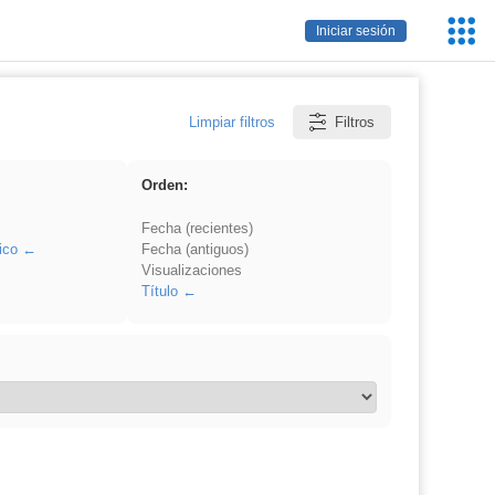
Servic
Iniciar sesión
Educa
Limpiar filtros
Filtros
Orden:
Fecha (recientes)
ico
Fecha (antiguos)
Visualizaciones
Título