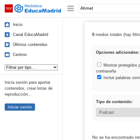
Mediateca de EducaMadrid
Saltar navegación
Palabra o frase:
Inicio
Canal EducaMadrid
0
medios totales (hay filtr
Resultados de:
Últimos contenidos
Opciones adicionales:
Centros
Tipo de contenido:
Mostrar protegidos 
contraseña
Incluir palabras simi
Inicia sesión para aportar
contenidos, crear listas de
reproducción...
Tipo de contenido:
Iniciar sesión
No se ha encontrado ni