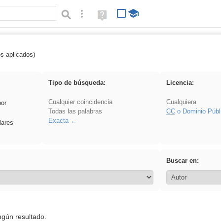
Búsqueda avanzada
Ayuda
(en
ventana
nueva)
os aplicados)
 Ahmet
Tipo de búsqueda:
Licencia:
Cualquier coincidencia
Cualquiera
por
Todas las palabras
CC
o Dominio Públ
Exacta
lares
Buscar en:
ngún resultado.