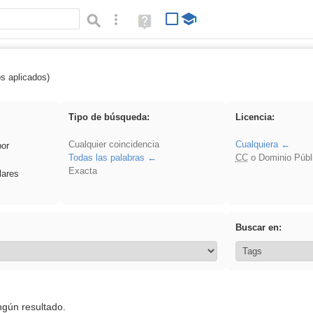
Búsqueda avanzada
Ayuda
(en
ventana
nueva)
os aplicados)
 Ahmet
Tipo de búsqueda:
Licencia:
Cualquier coincidencia
Cualquiera
por
Todas las palabras
CC
o Dominio Públ
Exacta
lares
Buscar en:
ngún resultado.