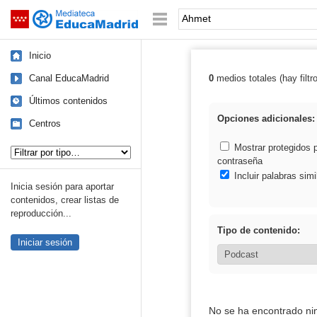
Mediateca de EducaMadrid
Saltar navegación
Palabra o frase:
Inicio
Canal EducaMadrid
0
medios totales (hay filtr
Resultados de:
Últimos contenidos
Opciones adicionales:
Centros
Tipo de contenido:
Mostrar protegidos 
contraseña
Incluir palabras simi
Inicia sesión para aportar
contenidos, crear listas de
reproducción...
Tipo de contenido:
Iniciar sesión
No se ha encontrado ni