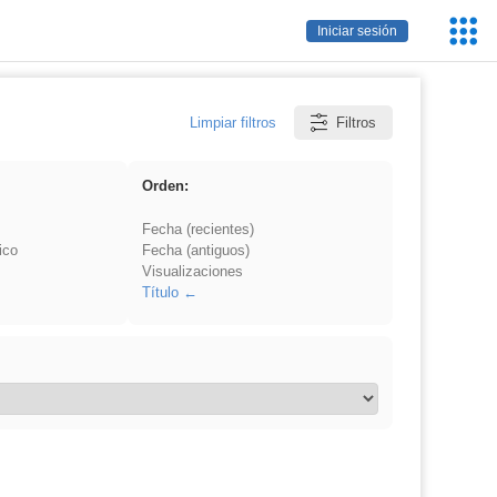
Servic
Iniciar sesión
Educa
Limpiar filtros
Filtros
Orden:
Fecha (recientes)
ico
Fecha (antiguos)
Visualizaciones
Título