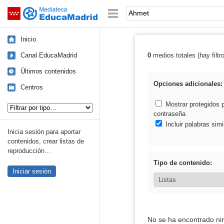
Mediateca de EducaMadrid
Saltar navegación
Palabra o frase:
Inicio
Canal EducaMadrid
0
medios totales (hay filtr
Resultados de:
Últimos contenidos
Opciones adicionales:
Centros
Tipo de contenido:
Mostrar protegidos 
contraseña
Incluir palabras simi
Inicia sesión para aportar
contenidos, crear listas de
reproducción...
Tipo de contenido:
Iniciar sesión
No se ha encontrado ni