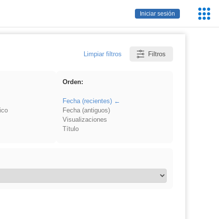
Servic
Iniciar sesión
Educa
Limpiar filtros
Filtros
Orden:
Fecha (recientes)
ico
Fecha (antiguos)
Visualizaciones
Título