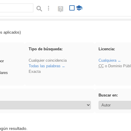
Búsqueda avanzada
Ayuda
(en
ventana
nueva)
os aplicados)
 Ahmet
Tipo de búsqueda:
Licencia:
Cualquier coincidencia
Cualquiera
por
Todas las palabras
CC
o Dominio Públ
Exacta
lares
Buscar en:
ngún resultado.