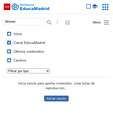
Mediateca de EducaMadrid
Saltar navegación
Servic
Educa
Palabra o frase:
Búsqueda avanzada
Ayuda
(en
ventana
Inicio
nueva)
Canal EducaMadrid
Últimos contenidos
Centros
Tipo de contenido:
Inicia sesión para aportar contenidos, crear listas de
reproducción...
Iniciar sesión