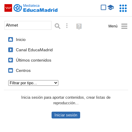
Mediateca de EducaMadrid
Saltar navegación
Servic
Educa
Palabra o frase:
Búsqueda avanzada
Ayuda
(en
ventana
Inicio
nueva)
Canal EducaMadrid
Últimos contenidos
Centros
Tipo de contenido:
Inicia sesión para aportar contenidos, crear listas de
reproducción...
Iniciar sesión