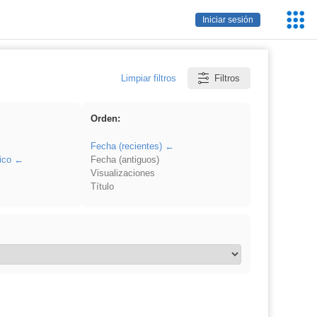
Servic
Iniciar sesión
Educa
Limpiar filtros
Filtros
Orden:
Fecha (recientes)
ico
Fecha (antiguos)
Visualizaciones
Título