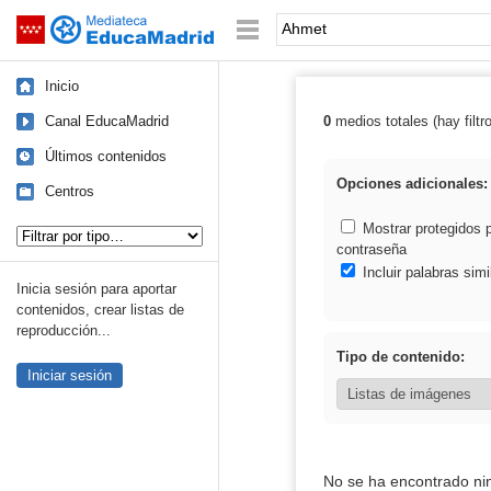
Mediateca de EducaMadrid
Saltar navegación
Palabra o frase:
Inicio
Canal EducaMadrid
0
medios totales (hay filtr
Resultados de:
Últimos contenidos
Opciones adicionales:
Centros
Tipo de contenido:
Mostrar protegidos 
contraseña
Incluir palabras simi
Inicia sesión para aportar
contenidos, crear listas de
reproducción...
Tipo de contenido:
Iniciar sesión
No se ha encontrado ni