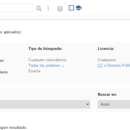
Búsqueda avanzada
Ayuda
(en
ventana
nueva)
os aplicados)
 Ahmet
Tipo de búsqueda:
Licencia:
Cualquier coincidencia
Cualquiera
por
Todas las palabras
CC
o Dominio Públ
Exacta
lares
Buscar en:
ngún resultado.