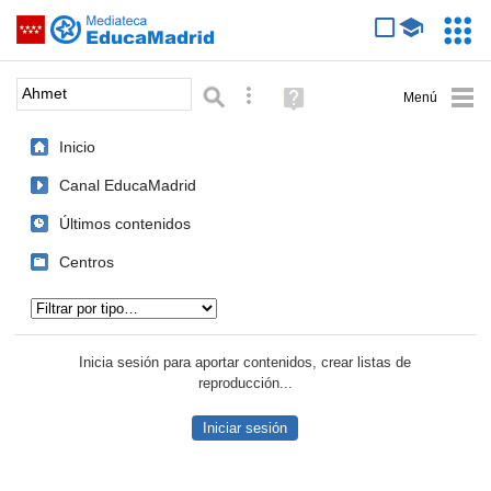
Mediateca de EducaMadrid
Saltar navegación
Servic
Educa
Palabra o frase:
Búsqueda avanzada
Ayuda
(en
ventana
Inicio
nueva)
Canal EducaMadrid
Últimos contenidos
Centros
Tipo de contenido:
Inicia sesión para aportar contenidos, crear listas de
reproducción...
Iniciar sesión