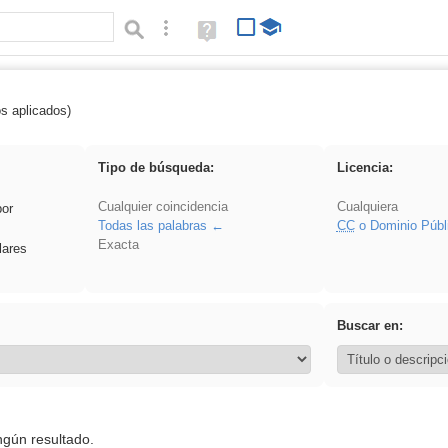
Búsqueda avanzada
Ayuda
(en
ventana
nueva)
os aplicados)
 Ahmet
Tipo de búsqueda:
Licencia:
Cualquier coincidencia
Cualquiera
por
Todas las palabras
CC
o Dominio Públ
Exacta
lares
Buscar en:
ngún resultado.