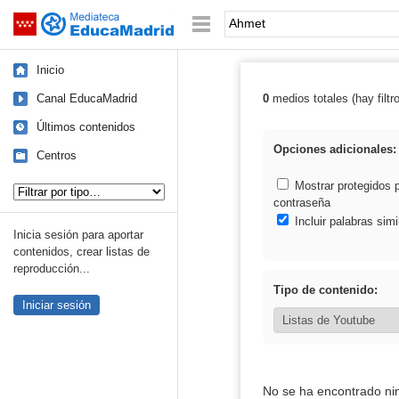
Mediateca de EducaMadrid
Saltar navegación
Palabra o frase:
Inicio
Canal EducaMadrid
0
medios totales (hay filtr
Resultados de:
Últimos contenidos
Opciones adicionales:
Centros
Tipo de contenido:
Mostrar protegidos 
contraseña
Incluir palabras simi
Inicia sesión para aportar
contenidos, crear listas de
reproducción...
Tipo de contenido:
Iniciar sesión
No se ha encontrado ni