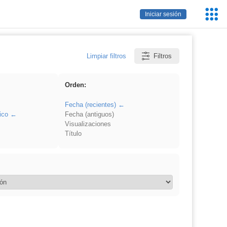
Servic
Iniciar sesión
Educa
Limpiar filtros
Filtros
Orden:
Fecha (recientes)
ico
Fecha (antiguos)
Visualizaciones
Título