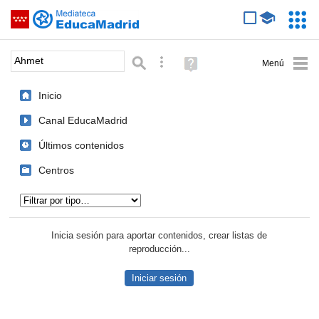
Mediateca de EducaMadrid
Saltar navegación
Servic
Educa
Palabra o frase:
Búsqueda avanzada
Ayuda
(en
ventana
Inicio
nueva)
Canal EducaMadrid
Últimos contenidos
Centros
Tipo de contenido:
Inicia sesión para aportar contenidos, crear listas de
reproducción...
Iniciar sesión