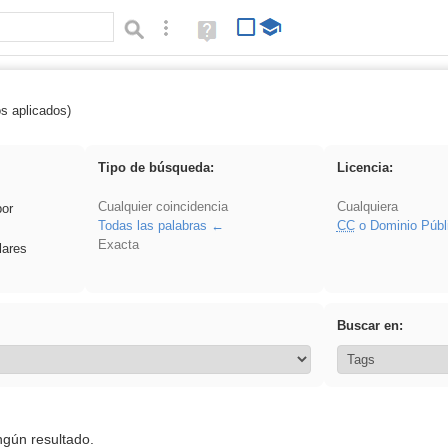
Búsqueda avanzada
Ayuda
(en
ventana
nueva)
os aplicados)
 Ahmet
Tipo de búsqueda:
Licencia:
Cualquier coincidencia
Cualquiera
por
Todas las palabras
CC
o Dominio Públ
Exacta
lares
Buscar en:
ngún resultado.