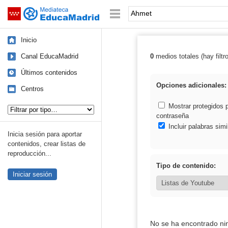
Mediateca de EducaMadrid
Saltar navegación
Palabra o frase:
Inicio
Canal EducaMadrid
0
medios totales (hay filtr
Resultados de:
Últimos contenidos
Opciones adicionales:
Centros
Tipo de contenido:
Mostrar protegidos 
contraseña
Incluir palabras simi
Inicia sesión para aportar
contenidos, crear listas de
reproducción...
Tipo de contenido:
Iniciar sesión
No se ha encontrado ni