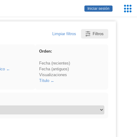
Servic
Iniciar sesión
Educa
Limpiar filtros
Filtros
Orden:
Fecha (recientes)
ico
Fecha (antiguos)
Visualizaciones
Título