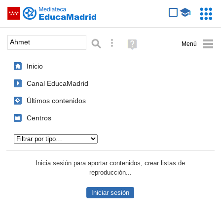
Mediateca de EducaMadrid
Saltar navegación
Servic
Educa
Palabra o frase:
Búsqueda avanzada
Ayuda
(en
ventana
Inicio
nueva)
Canal EducaMadrid
Últimos contenidos
Centros
Tipo de contenido:
Inicia sesión para aportar contenidos, crear listas de
reproducción...
Iniciar sesión