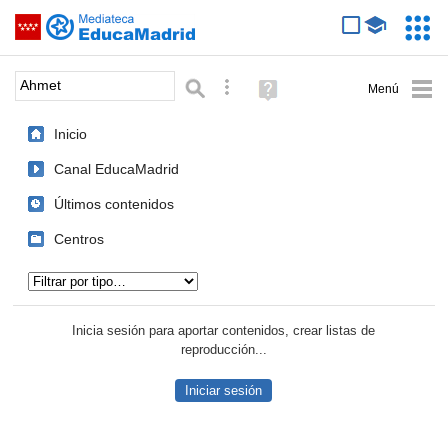
Mediateca de EducaMadrid
Saltar navegación
Servic
Educa
Palabra o frase:
Búsqueda avanzada
Ayuda
(en
ventana
Inicio
nueva)
Canal EducaMadrid
Últimos contenidos
Centros
Tipo de contenido:
Inicia sesión para aportar contenidos, crear listas de
reproducción...
Iniciar sesión