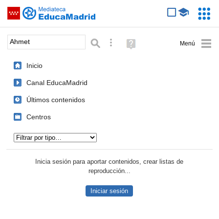
Mediateca de EducaMadrid
Saltar navegación
Servic
Educa
Palabra o frase:
Búsqueda avanzada
Ayuda
(en
ventana
Inicio
nueva)
Canal EducaMadrid
Últimos contenidos
Centros
Tipo de contenido:
Inicia sesión para aportar contenidos, crear listas de
reproducción...
Iniciar sesión