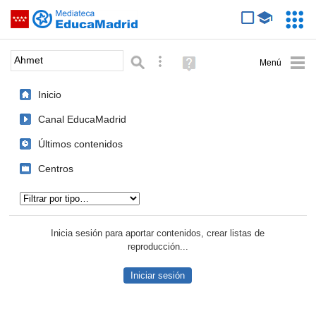
Mediateca de EducaMadrid
Saltar navegación
Servic
Educa
Palabra o frase:
Búsqueda avanzada
Ayuda
(en
ventana
Inicio
nueva)
Canal EducaMadrid
Últimos contenidos
Centros
Tipo de contenido:
Inicia sesión para aportar contenidos, crear listas de
reproducción...
Iniciar sesión