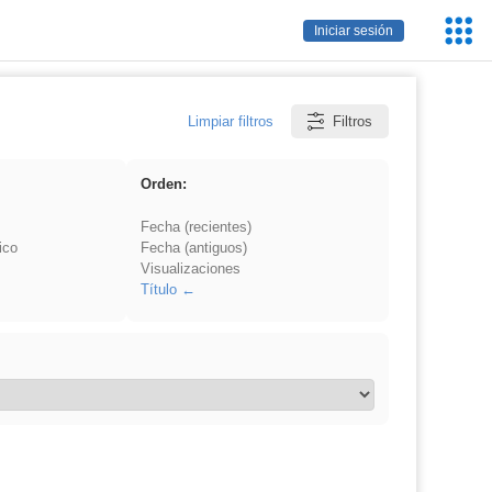
Servic
Iniciar sesión
Educa
Limpiar filtros
Filtros
Orden:
Fecha (recientes)
ico
Fecha (antiguos)
Visualizaciones
Título