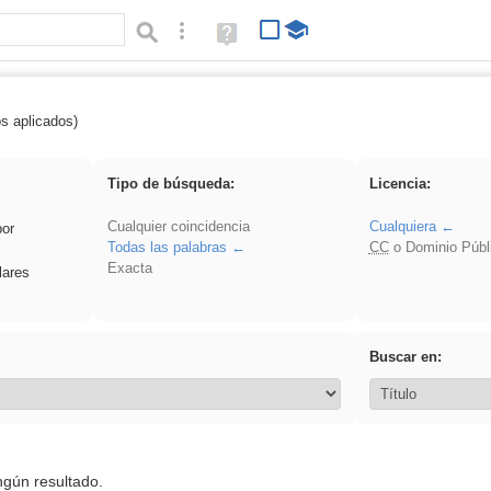
Búsqueda avanzada
Ayuda
(en
ventana
nueva)
os aplicados)
 Ahmet
Tipo de búsqueda:
Licencia:
Cualquier coincidencia
Cualquiera
por
Todas las palabras
CC
o Dominio Públ
Exacta
lares
Buscar en:
ngún resultado.