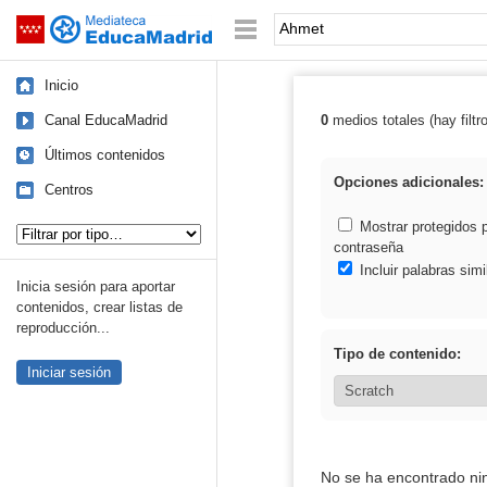
Mediateca de EducaMadrid
Saltar navegación
Palabra o frase:
Inicio
Canal EducaMadrid
0
medios totales (hay filtr
Resultados de:
Últimos contenidos
Opciones adicionales:
Centros
Tipo de contenido:
Mostrar protegidos 
contraseña
Incluir palabras simi
Inicia sesión para aportar
contenidos, crear listas de
reproducción...
Tipo de contenido:
Iniciar sesión
No se ha encontrado ni