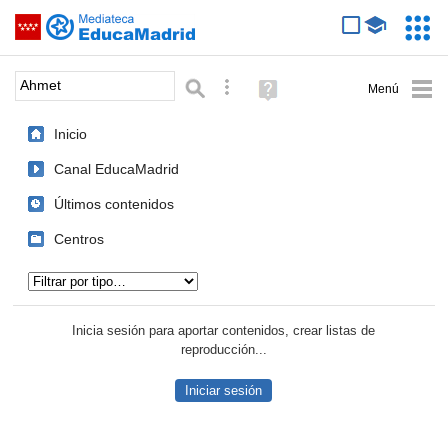
Mediateca de EducaMadrid
Saltar navegación
Servic
Educa
Palabra o frase:
Búsqueda avanzada
Ayuda
(en
ventana
Inicio
nueva)
Canal EducaMadrid
Últimos contenidos
Centros
Tipo de contenido:
Inicia sesión para aportar contenidos, crear listas de
reproducción...
Iniciar sesión