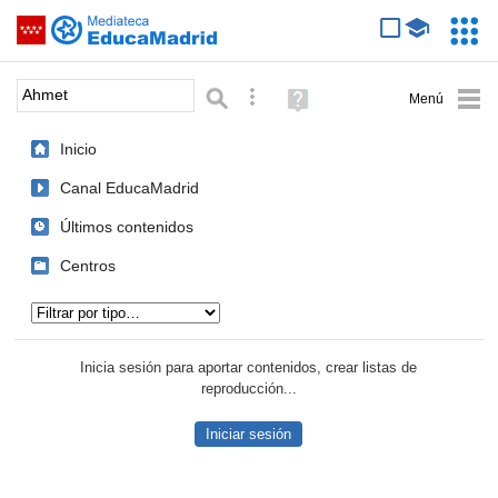
Mediateca de EducaMadrid
Saltar navegación
Servic
Educa
Palabra o frase:
Búsqueda avanzada
Ayuda
(en
ventana
Inicio
nueva)
Canal EducaMadrid
Últimos contenidos
Centros
Tipo de contenido:
Inicia sesión para aportar contenidos, crear listas de
reproducción...
Iniciar sesión