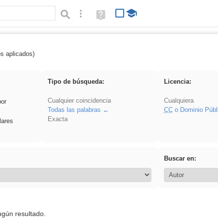
Búsqueda avanzada
Ayuda
(en
ventana
nueva)
os aplicados)
 Ahmet
Tipo de búsqueda:
Licencia:
Cualquier coincidencia
Cualquiera
por
Todas las palabras
CC
o Dominio Públ
Exacta
lares
Buscar en:
ngún resultado.