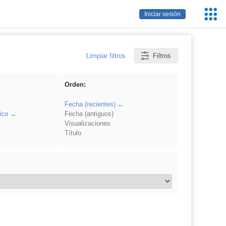
Servic
Iniciar sesión
Educa
Limpiar filtros
Filtros
Orden:
Fecha (recientes)
ico
Fecha (antiguos)
Visualizaciones
Título