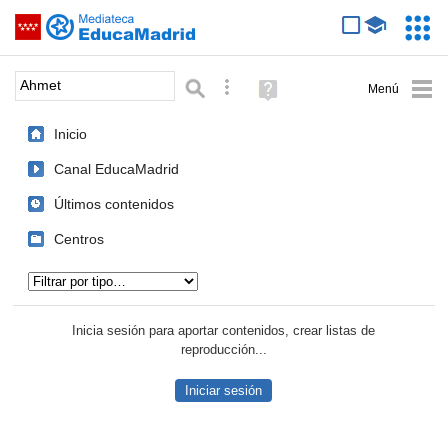
Mediateca de EducaMadrid
Saltar navegación
Servic
Educa
Palabra o frase:
Búsqueda avanzada
Ayuda
(en
ventana
Inicio
nueva)
Canal EducaMadrid
Últimos contenidos
Centros
Tipo de contenido:
Inicia sesión para aportar contenidos, crear listas de
reproducción...
Iniciar sesión