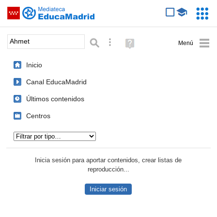
Mediateca de EducaMadrid
Saltar navegación
Servic
Educa
Palabra o frase:
Búsqueda avanzada
Ayuda
(en
ventana
Inicio
nueva)
Canal EducaMadrid
Últimos contenidos
Centros
Tipo de contenido:
Inicia sesión para aportar contenidos, crear listas de
reproducción...
Iniciar sesión