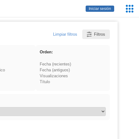
Servic
Iniciar sesión
Educa
Limpiar filtros
Filtros
Orden:
Fecha (recientes)
ico
Fecha (antiguos)
Visualizaciones
Título