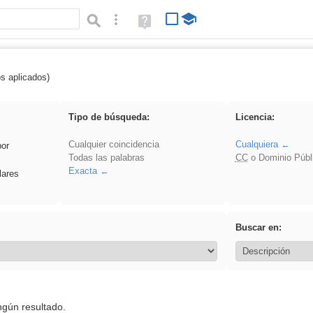
Búsqueda avanzada
Ayuda
(en
ventana
nueva)
os aplicados)
 Ahmet
Tipo de búsqueda:
Licencia:
Cualquier coincidencia
Cualquiera
por
Todas las palabras
CC
o Dominio Públ
Exacta
lares
Buscar en:
ngún resultado.