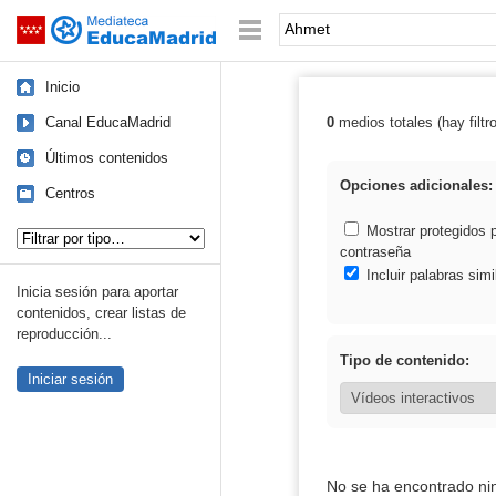
Mediateca de EducaMadrid
Saltar navegación
Palabra o frase:
Inicio
Canal EducaMadrid
0
medios totales (hay filtr
Resultados de:
Últimos contenidos
Opciones adicionales:
Centros
Tipo de contenido:
Mostrar protegidos 
contraseña
Incluir palabras simi
Inicia sesión para aportar
contenidos, crear listas de
reproducción...
Tipo de contenido:
Iniciar sesión
No se ha encontrado ni