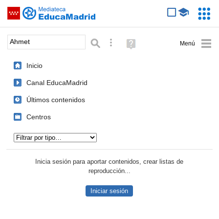
Mediateca de EducaMadrid
Saltar navegación
Servic
Educa
Palabra o frase:
Búsqueda avanzada
Ayuda
(en
ventana
Inicio
nueva)
Canal EducaMadrid
Últimos contenidos
Centros
Tipo de contenido:
Inicia sesión para aportar contenidos, crear listas de
reproducción...
Iniciar sesión