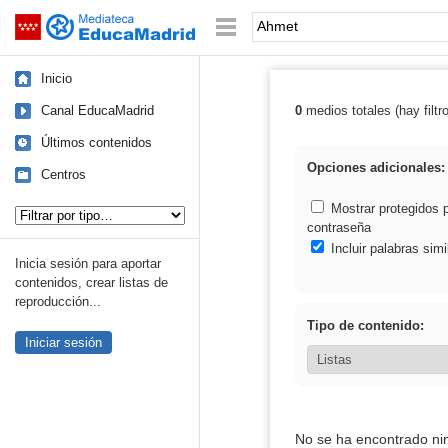
Mediateca de EducaMadrid
Saltar navegación
Palabra o frase:
Inicio
Canal EducaMadrid
0
medios totales (hay filtr
Resultados de:
Últimos contenidos
Opciones adicionales:
Centros
Tipo de contenido:
Mostrar protegidos 
contraseña
Incluir palabras simi
Inicia sesión para aportar
contenidos, crear listas de
reproducción...
Tipo de contenido:
Iniciar sesión
No se ha encontrado ni