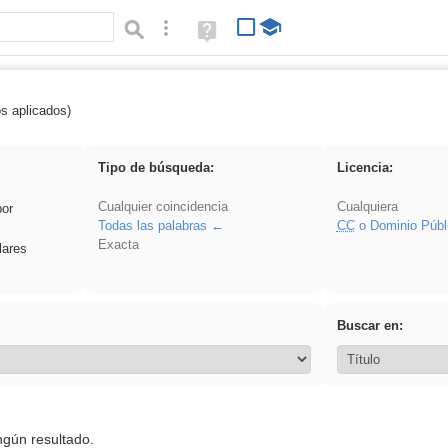
Búsqueda avanzada
Ayuda
(en
ventana
nueva)
os aplicados)
 Ahmet
Tipo de búsqueda:
Licencia:
Cualquier coincidencia
Cualquiera
por
Todas las palabras
CC
o Dominio Públ
Exacta
lares
Buscar en:
ngún resultado.