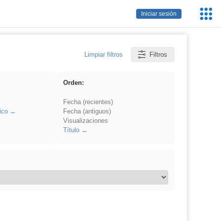
Servic
Iniciar sesión
Educa
Limpiar filtros
Filtros
Orden:
Fecha (recientes)
ico
Fecha (antiguos)
Visualizaciones
Título