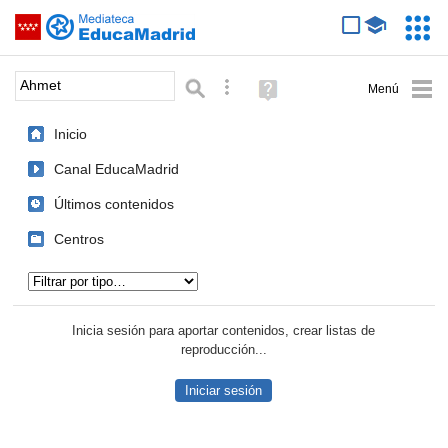
Mediateca de EducaMadrid
Saltar navegación
Servic
Educa
Palabra o frase:
Búsqueda avanzada
Ayuda
(en
ventana
Inicio
nueva)
Canal EducaMadrid
Últimos contenidos
Centros
Tipo de contenido:
Inicia sesión para aportar contenidos, crear listas de
reproducción...
Iniciar sesión