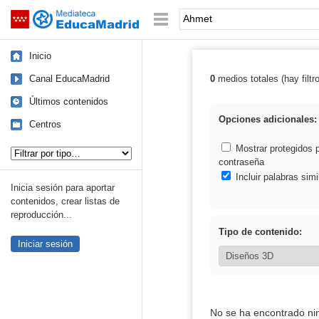
Mediateca de EducaMadrid
Saltar navegación
Palabra o frase:
Inicio
Canal EducaMadrid
0
medios totales (hay filtr
Resultados de:
Últimos contenidos
Opciones adicionales:
Centros
Tipo de contenido:
Mostrar protegidos 
contraseña
Incluir palabras simi
Inicia sesión para aportar
contenidos, crear listas de
reproducción...
Tipo de contenido:
Iniciar sesión
No se ha encontrado ni