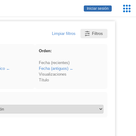
Servic
Iniciar sesión
Educa
Limpiar filtros
Filtros
Orden:
Fecha (recientes)
ico
Fecha (antiguos)
Visualizaciones
Título