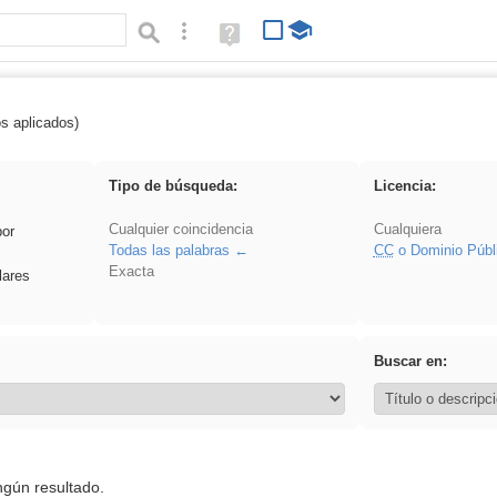
Búsqueda avanzada
Ayuda
(en
ventana
nueva)
os aplicados)
 Ahmet
Tipo de búsqueda:
Licencia:
Cualquier coincidencia
Cualquiera
por
Todas las palabras
CC
o Dominio Públ
Exacta
lares
Buscar en:
ngún resultado.