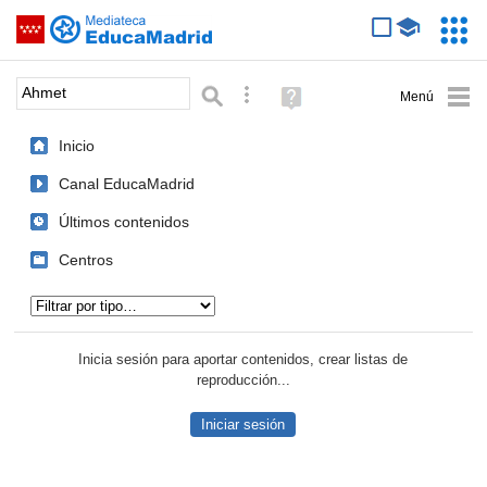
Mediateca de EducaMadrid
Saltar navegación
Servic
Educa
Palabra o frase:
Búsqueda avanzada
Ayuda
(en
ventana
Inicio
nueva)
Canal EducaMadrid
Últimos contenidos
Centros
Tipo de contenido:
Inicia sesión para aportar contenidos, crear listas de
reproducción...
Iniciar sesión