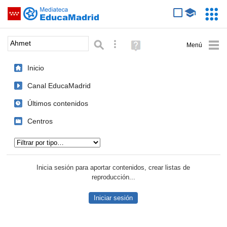
Mediateca de EducaMadrid
Saltar navegación
Servic
Educa
Palabra o frase:
Búsqueda avanzada
Ayuda
(en
ventana
Inicio
nueva)
Canal EducaMadrid
Últimos contenidos
Centros
Tipo de contenido:
Inicia sesión para aportar contenidos, crear listas de
reproducción...
Iniciar sesión