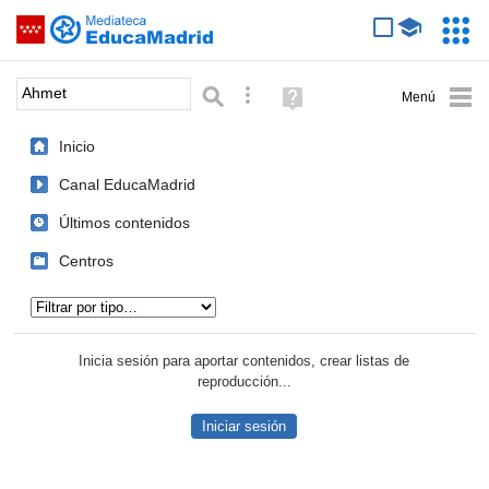
Mediateca de EducaMadrid
Saltar navegación
Servic
Educa
Palabra o frase:
Búsqueda avanzada
Ayuda
(en
ventana
Inicio
nueva)
Canal EducaMadrid
Últimos contenidos
Centros
Tipo de contenido:
Inicia sesión para aportar contenidos, crear listas de
reproducción...
Iniciar sesión