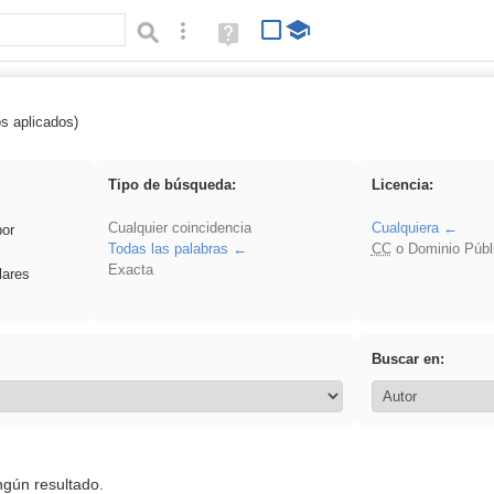
Búsqueda avanzada
Ayuda
(en
ventana
nueva)
os aplicados)
 Ahmet
Tipo de búsqueda:
Licencia:
Cualquier coincidencia
Cualquiera
por
Todas las palabras
CC
o Dominio Públ
Exacta
lares
Buscar en:
ngún resultado.