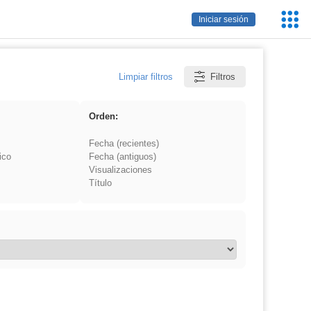
Servic
Iniciar sesión
Educa
Limpiar filtros
Filtros
Orden:
Fecha (recientes)
ico
Fecha (antiguos)
Visualizaciones
Título