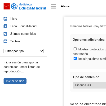
Mediateca de EducaMadrid
Saltar navegación
Palabra o frase:
Inicio
Canal EducaMadrid
0
medios totales (hay filtr
Resultados de:
Últimos contenidos
Opciones adicionales:
Centros
Tipo de contenido:
Mostrar protegidos 
contraseña
Incluir palabras simi
Inicia sesión para aportar
contenidos, crear listas de
reproducción...
Tipo de contenido:
Iniciar sesión
No se ha encontrado ni