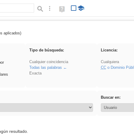
Búsqueda avanzada
Ayuda
(en
ventana
nueva)
os aplicados)
 Ahmet
Tipo de búsqueda:
Licencia:
Cualquier coincidencia
Cualquiera
por
Todas las palabras
CC
o Dominio Públ
Exacta
lares
Buscar en:
ngún resultado.