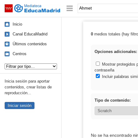
Mediateca de EducaMadrid
Saltar navegación
Palabra o frase:
Inicio
Canal EducaMadrid
0
medios totales (hay filtr
Resultados de:
Últimos contenidos
Opciones adicionales:
Centros
Tipo de contenido:
Mostrar protegidos 
contraseña
Incluir palabras simi
Inicia sesión para aportar
contenidos, crear listas de
reproducción...
Tipo de contenido:
Iniciar sesión
No se ha encontrado ni