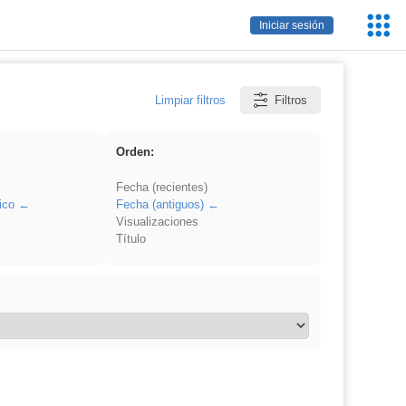
Servic
Iniciar sesión
Educa
Limpiar filtros
Filtros
Orden:
Fecha (recientes)
ico
Fecha (antiguos)
Visualizaciones
Título