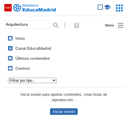
Mediateca de EducaMadrid
Saltar navegación
Servic
Educa
Palabra o frase:
Búsqueda avanzada
Ayuda
(en
ventana
Inicio
nueva)
Canal EducaMadrid
Últimos contenidos
Centros
Tipo de contenido:
Inicia sesión para aportar contenidos, crear listas de
reproducción...
Iniciar sesión