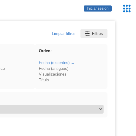
Servic
Iniciar sesión
Educa
Limpiar filtros
Filtros
Orden:
Fecha (recientes)
ico
Fecha (antiguos)
Visualizaciones
Título