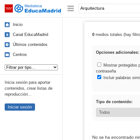
Mediateca de EducaMadrid
Saltar navegación
Palabra o frase:
Inicio
Canal EducaMadrid
0
medios totales (hay filtr
Resultados de: 
Últimos contenidos
Opciones adicionales:
Centros
Tipo de contenido:
Mostrar protegidos 
contraseña
Incluir palabras simi
Inicia sesión para aportar
contenidos, crear listas de
reproducción...
Tipo de contenido:
Iniciar sesión
No se ha encontrado ni