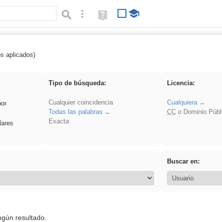
Búsqueda avanzada
Ayuda
(en
ventana
nueva)
os aplicados)
Arquitectura
Tipo de búsqueda:
Licencia:
Cualquier coincidencia
Cualquiera
por
Todas las palabras
CC
o Dominio Públ
Exacta
lares
Buscar en:
ngún resultado.