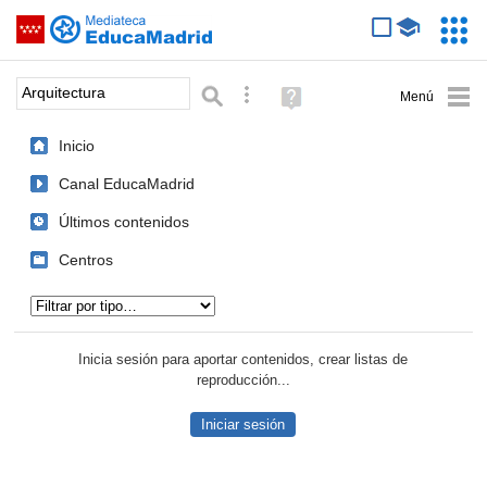
Mediateca de EducaMadrid
Saltar navegación
Servic
Educa
Palabra o frase:
Búsqueda avanzada
Ayuda
(en
ventana
Inicio
nueva)
Canal EducaMadrid
Últimos contenidos
Centros
Tipo de contenido:
Inicia sesión para aportar contenidos, crear listas de
reproducción...
Iniciar sesión