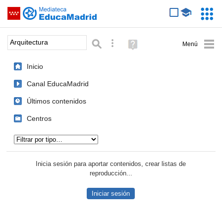
Mediateca de EducaMadrid
Saltar navegación
Servic
Educa
Palabra o frase:
Búsqueda avanzada
Ayuda
(en
ventana
Inicio
nueva)
Canal EducaMadrid
Últimos contenidos
Centros
Tipo de contenido:
Inicia sesión para aportar contenidos, crear listas de
reproducción...
Iniciar sesión