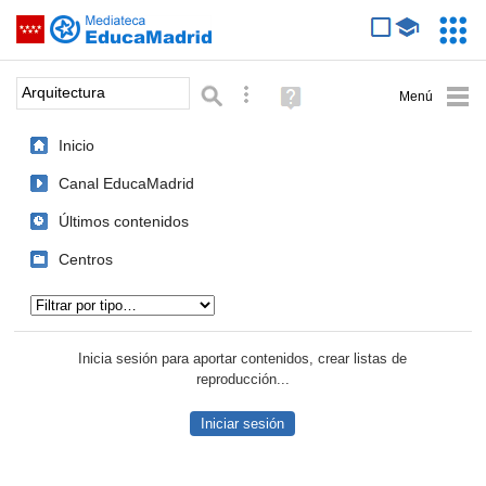
Mediateca de EducaMadrid
Saltar navegación
Servic
Educa
Palabra o frase:
Búsqueda avanzada
Ayuda
(en
ventana
Inicio
nueva)
Canal EducaMadrid
Últimos contenidos
Centros
Tipo de contenido:
Inicia sesión para aportar contenidos, crear listas de
reproducción...
Iniciar sesión