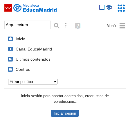
Mediateca de EducaMadrid
Saltar navegación
Servic
Educa
Palabra o frase:
Búsqueda avanzada
Ayuda
(en
ventana
Inicio
nueva)
Canal EducaMadrid
Últimos contenidos
Centros
Tipo de contenido:
Inicia sesión para aportar contenidos, crear listas de
reproducción...
Iniciar sesión