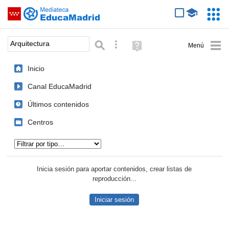
Mediateca de EducaMadrid
Saltar navegación
Servic
Educa
Palabra o frase:
Búsqueda avanzada
Ayuda
(en
ventana
Inicio
nueva)
Canal EducaMadrid
Últimos contenidos
Centros
Tipo de contenido:
Inicia sesión para aportar contenidos, crear listas de
reproducción...
Iniciar sesión