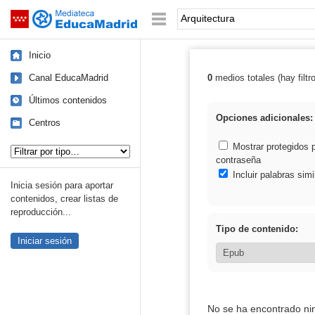
Mediateca de EducaMadrid
Saltar navegación
Palabra o frase:
Inicio
Canal EducaMadrid
0
medios totales (hay filtr
Resultados de: 
Últimos contenidos
Opciones adicionales:
Centros
Tipo de contenido:
Mostrar protegidos 
contraseña
Incluir palabras simi
Inicia sesión para aportar
contenidos, crear listas de
reproducción...
Tipo de contenido:
Iniciar sesión
No se ha encontrado ni