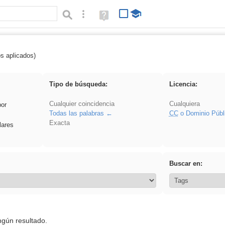
Búsqueda avanzada
Ayuda
(en
ventana
nueva)
os aplicados)
Arquitectura
Tipo de búsqueda:
Licencia:
Cualquier coincidencia
Cualquiera
por
Todas las palabras
CC
o Dominio Públ
Exacta
lares
Buscar en:
ngún resultado.