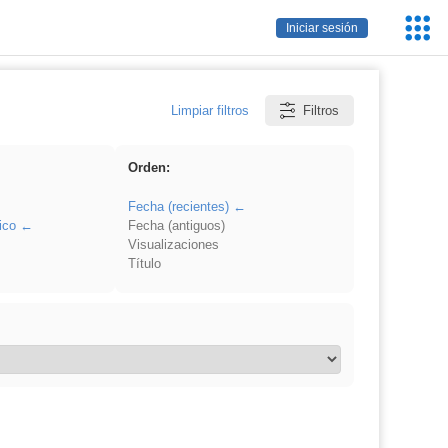
Servic
Iniciar sesión
Educa
Limpiar filtros
Filtros
Orden:
Fecha (recientes)
ico
Fecha (antiguos)
Visualizaciones
Título