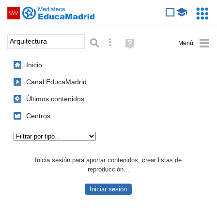
Mediateca de EducaMadrid
Saltar navegación
Servic
Educa
Palabra o frase:
Búsqueda avanzada
Ayuda
(en
ventana
Inicio
nueva)
Canal EducaMadrid
Últimos contenidos
Centros
Tipo de contenido:
Inicia sesión para aportar contenidos, crear listas de
reproducción...
Iniciar sesión